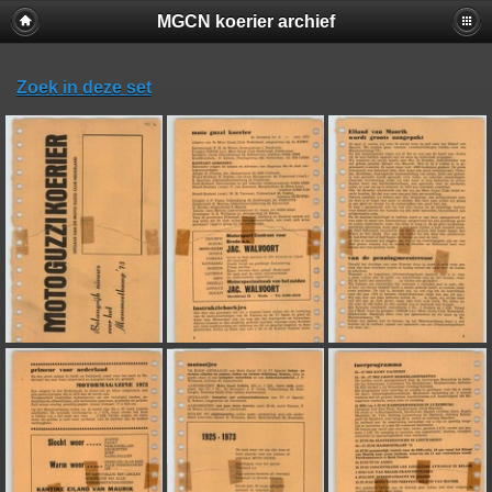
MGCN koerier archief
Zoek in deze set