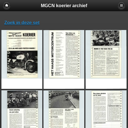
MGCN koerier archief
Zoek in deze set