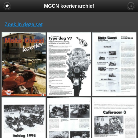
MGCN koerier archief
Zoek in deze set