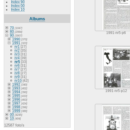
Index 90
Index 00
Index 10
Albums
70
[1047]
80
[2984]
1991-nr5-p6
90
[3907]
1990
[370]
1991
[323]
nr1
[27]
nr2
[35]
nr3
[31]
nr4
[39]
nr5
[33]
nr6
[31]
nr7
[27]
nr8
[27]
nr9
[31]
nr10
[42]
1992
[340]
1993
[402]
1991-nr5-p12
1994
[390]
1995
[410]
1996
[463]
1997
[424]
1998
[396]
1999
[389]
00
[4245]
10
[404]
12587 foto's