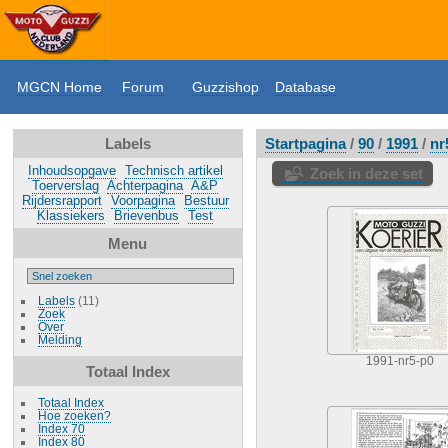
MGCN Home
Forum
Guzzishop
Database
Labels
Startpagina
/
90
/
1991
/
nr
Inhoudsopgave
Technisch artikel
Zoek in deze set
Toerverslag
Achterpagina
A&P
Rijdersrapport
Voorpagina
Bestuur
Klassiekers
Brievenbus
Test
Menu
Labels
(11)
Zoek
Over
Melding
1991-nr5-p0
Totaal Index
Totaal Index
Hoe zoeken?
Index 70
Index 80