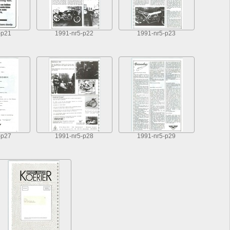
-p21
1991-nr5-p22
1991-nr5-p23
-p27
1991-nr5-p28
1991-nr5-p29