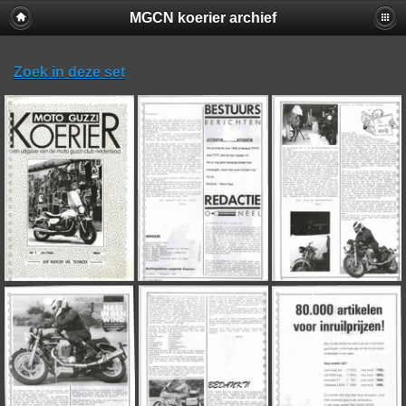
MGCN koerier archief
Zoek in deze set