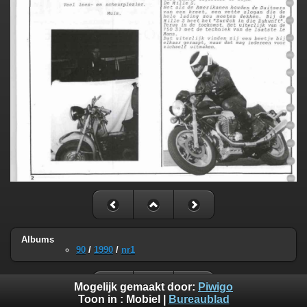
Albums
90
/
1990
/
nr1
Mogelijk gemaakt door:
Piwigo
Toon in :
Mobiel
|
Bureaublad