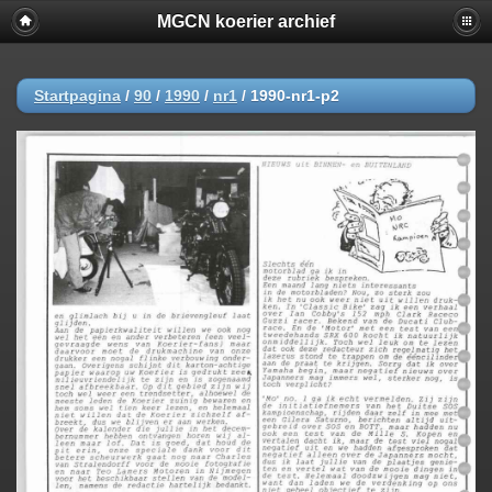
MGCN koerier archief
Startpagina
/
90
/
1990
/
nr1
/
1990-nr1-p2