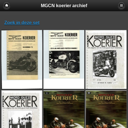
MGCN koerier archief
Zoek in deze set