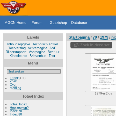
MGCN Home
Forum
Guzzishop
Database
Labels
Startpagina
/
70
/
1979
/
nr
Inhoudsopgave
Technisch artikel
Zoek in deze set
Toerverslag
Achterpagina
A&P
Rijdersrapport
Voorpagina
Bestuur
Klassiekers
Brievenbus
Test
Menu
Labels
(11)
Zoek
Over
Melding
1979-nr2-pa
Totaal Index
Totaal Index
Hoe zoeken?
Index 70
Index 80