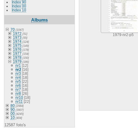
Index 90
Index 00
Index 10
Albums
70
[1047]
1972
[51]
1979-nr2-p5
1973
[55]
1974
[124]
1975
[149]
1976
[178]
1977
[154]
1978
[150]
1979
[186]
nr1
[12]
nr2
[16]
nr3
[18]
nr4
[18]
nr5
[22]
nr6
[16]
nr7
[18]
nr8
[26]
nr10
[18]
nr11
[22]
80
[2984]
90
[3907]
00
[4245]
10
[404]
12587 foto's