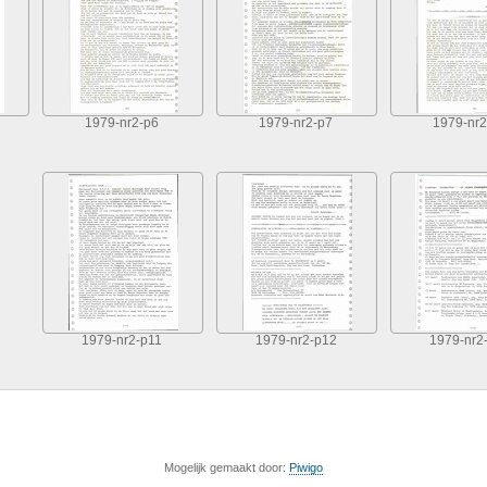
1979-nr2-p6
1979-nr2-p7
1979-nr2
1979-nr2-p11
1979-nr2-p12
1979-nr2
Mogelijk gemaakt door:
Piwigo