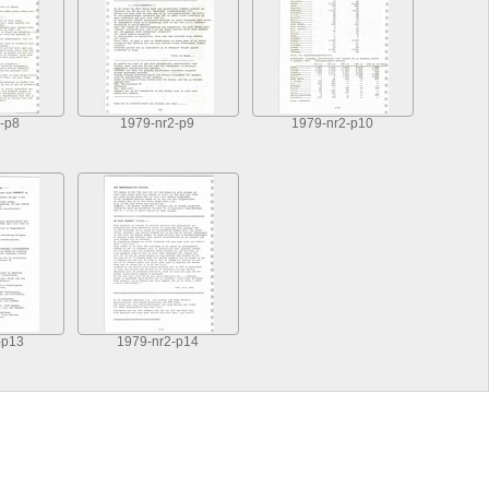
-p8
1979-nr2-p9
1979-nr2-p10
-p13
1979-nr2-p14