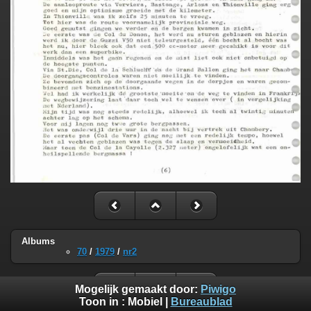
Albums
70
/
1979
/
nr2
Mogelijk gemaakt door:
Piwigo
Toon in :
Mobiel
|
Bureaublad