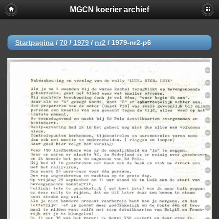
MGCN koerier archief
Startpagina
/
70
/
1979
/
nr2
/
1979-nr2-p6