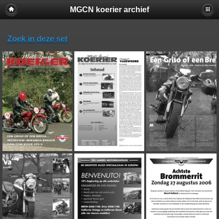
MGCN koerier archief
Zoek in deze set