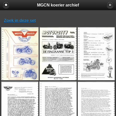
MGCN koerier archief
Zoek in deze set