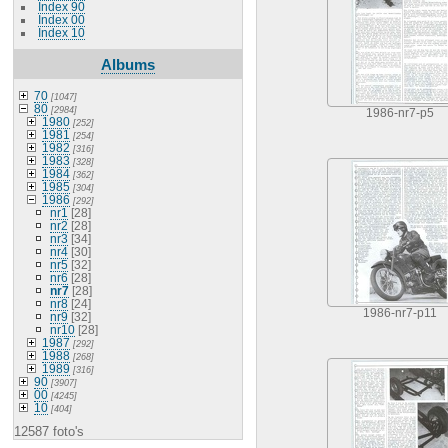
Index 90
Index 00
Index 10
Albums
70
[1047]
80
[2984]
1986-nr7-p5
1980
[252]
1981
[254]
1982
[316]
1983
[328]
1984
[362]
1985
[304]
1986
[292]
nr1
[28]
nr2
[28]
nr3
[34]
nr4
[30]
nr5
[32]
nr6
[28]
nr7
[28]
nr8
[24]
1986-nr7-p11
nr9
[32]
nr10
[28]
1987
[292]
1988
[268]
1989
[316]
90
[3907]
00
[4245]
10
[404]
12587 foto's