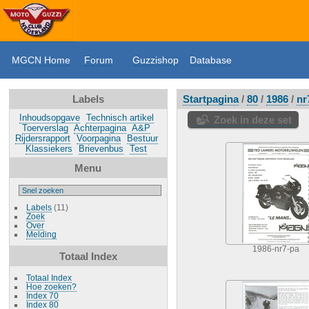
MGCN Home
Forum
Guzzishop
Database
Labels
Startpagina
/
80
/
1986
/
nr
Inhoudsopgave
Technisch artikel
Zoek in deze set
Toerverslag
Achterpagina
A&P
Rijdersrapport
Voorpagina
Bestuur
Klassiekers
Brievenbus
Test
Menu
Labels
(11)
Zoek
Over
Melding
1986-nr7-pa
Totaal Index
Totaal Index
Hoe zoeken?
Index 70
Index 80