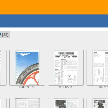
7
28
1986-nr7-p0
1986-nr7-p1
1986-nr7