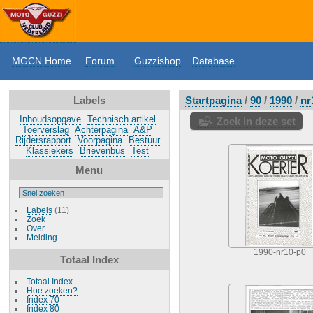
MGCN Home
Forum
Guzzishop
Database
Labels
Startpagina
/
90
/
1990
/
nr
Inhoudsopgave
Technisch artikel
Zoek in deze set
Toerverslag
Achterpagina
A&P
Rijdersrapport
Voorpagina
Bestuur
Klassiekers
Brievenbus
Test
Menu
Labels
(11)
Zoek
Over
Melding
1990-nr10-p0
Totaal Index
Totaal Index
Hoe zoeken?
Index 70
Index 80