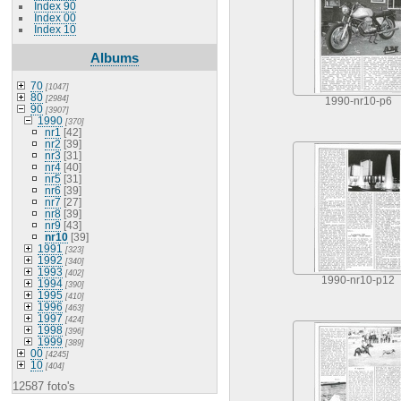
Index 90
Index 00
Index 10
Albums
70
[1047]
80
[2984]
1990-nr10-p6
90
[3907]
1990
[370]
nr1
[42]
nr2
[39]
nr3
[31]
nr4
[40]
nr5
[31]
nr6
[39]
nr7
[27]
nr8
[39]
nr9
[43]
nr10
[39]
1991
[323]
1992
[340]
1993
[402]
1990-nr10-p12
1994
[390]
1995
[410]
1996
[463]
1997
[424]
1998
[396]
1999
[389]
00
[4245]
10
[404]
12587 foto's