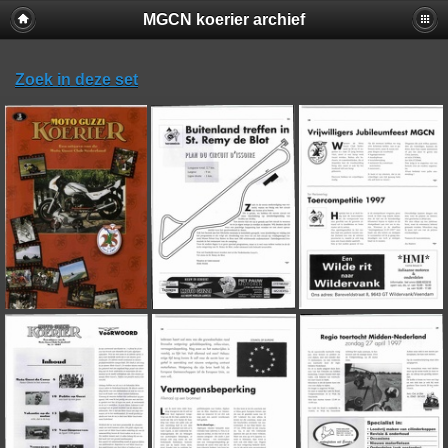
MGCN koerier archief
Zoek in deze set