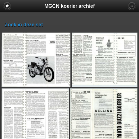
MGCN koerier archief
Zoek in deze set