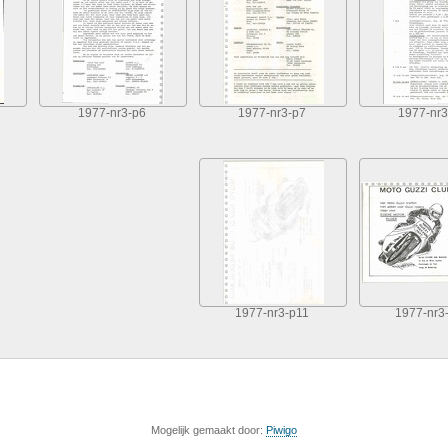
1977-nr3-p6
1977-nr3-p7
1977-nr3
1977-nr3-p11
1977-nr3
Mogelijk gemaakt door:
Piwigo