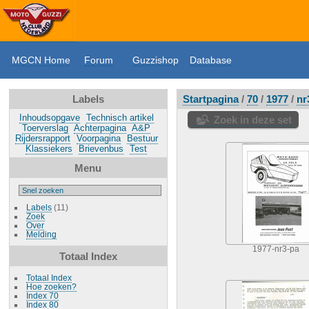
MGCN Home
Forum
Guzzishop
Database
Labels
Startpagina
/
70
/
1977
/
nr
Inhoudsopgave
Technisch artikel
Zoek in deze set
Toerverslag
Achterpagina
A&P
Rijdersrapport
Voorpagina
Bestuur
Klassiekers
Brievenbus
Test
Menu
Labels
(11)
Zoek
Over
Melding
1977-nr3-pa
Totaal Index
Totaal Index
Hoe zoeken?
Index 70
Index 80