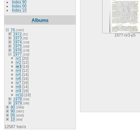
Index 90
Index 00
Index 10
Albums
70
[1047]
1972
[51]
1977-nr3-p5
1973
[55]
1974
[124]
1975
[149]
1976
[178]
1977
[154]
nr1
[20]
nr2
[12]
nr3
[14]
nr4
[12]
nr5
[14]
nr6
[16]
nr7
[16]
nr8
[14]
nr9
[18]
nr10
[18]
1978
[150]
1979
[186]
80
[2984]
90
[3907]
00
[4245]
10
[404]
12587 foto's