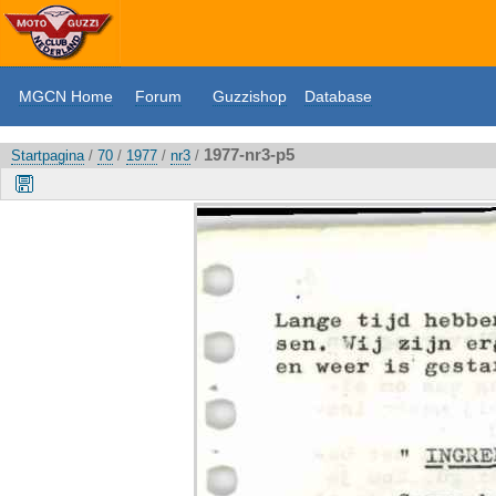
MGCN Home
Forum
Guzzishop
Database
1977-nr3-p5
Startpagina
/
70
/
1977
/
nr3
/