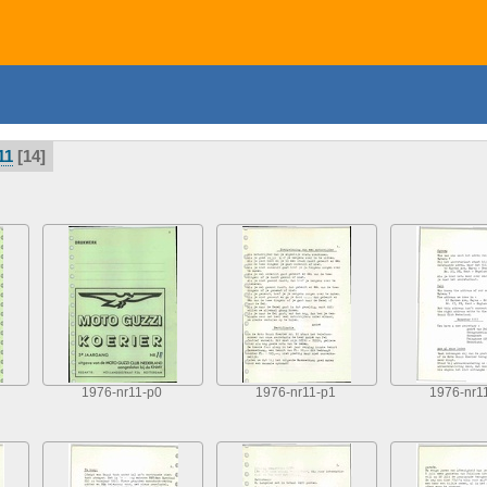
11
14
1976-nr11-p0
1976-nr11-p1
1976-nr1