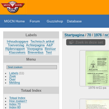
MGCN Home
Forum
Guzzishop
Database
Labels
Startpagina
/
70
/
1976
/
nr
Inhoudsopgave
Technisch artikel
Zoek in deze set
Toerverslag
Achterpagina
A&P
Rijdersrapport
Voorpagina
Bestuur
Klassiekers
Brievenbus
Test
Menu
Labels
(11)
Zoek
Over
Melding
1976-nr11-pa
Totaal Index
Totaal Index
Hoe zoeken?
Index 70
Index 80