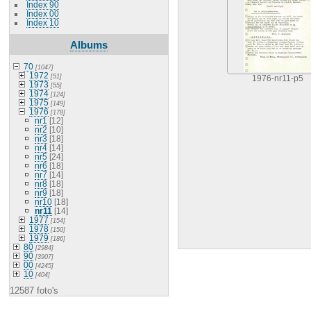
Index 90
Index 00
Index 10
Albums
70
[1047]
1972
[51]
1976-nr11-p5
1973
[55]
1974
[124]
1975
[149]
1976
[178]
nr1
[12]
nr2
[10]
nr3
[18]
nr4
[14]
nr5
[24]
nr6
[18]
nr7
[14]
nr8
[18]
nr9
[18]
nr10
[18]
nr11
[14]
1977
[154]
1978
[150]
1979
[186]
80
[2984]
90
[3907]
00
[4245]
10
[404]
12587 foto's