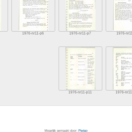
1976-nr11-p6
1976-nr11-p7
1976-nr1
1976-nr11-p11
1976-nr11
Mogelijk gemaakt door:
Piwigo