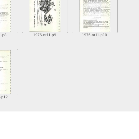
1-p8
1976-nr11-p9
1976-nr11-p10
-p12