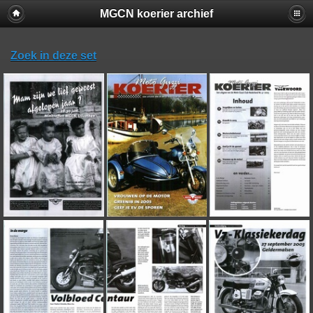
MGCN koerier archief
Zoek in deze set