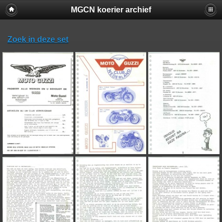
MGCN koerier archief
Zoek in deze set