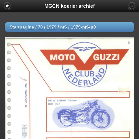
MGCN koerier archief
Startpagina
/
70
/
1979
/
nr6
/
1979-nr6-p0