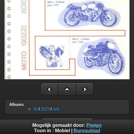
Albums
70
/
1979
/
nr6
Mogelijk gemaakt door:
Piwigo
Toon in :
Mobiel
|
Bureaublad