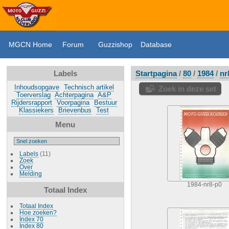
MGCN Home
Forum
Guzzishop
Database
Labels
Startpagina
/
80
/
1984
/
nr
Inhoudsopgave
Technisch artikel
Zoek in deze set
Toerverslag
Achterpagina
A&P
Rijdersrapport
Voorpagina
Bestuur
Klassiekers
Brievenbus
Test
Menu
Labels
(11)
Zoek
Over
Melding
1984-nr8-p0
Totaal Index
Totaal Index
Hoe zoeken?
Index 70
Index 80