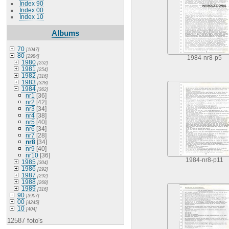
Index 90
Index 00
Index 10
Albums
70
[1047]
80
[2984]
1984-nr8-p5
1980
[252]
1981
[254]
1982
[316]
1983
[328]
1984
[362]
nr1
[36]
nr2
[42]
nr3
[34]
nr4
[38]
nr5
[40]
nr6
[34]
nr7
[28]
nr8
[34]
nr9
[40]
nr10
[36]
1984-nr8-p11
1985
[304]
1986
[292]
1987
[292]
1988
[268]
1989
[316]
90
[3907]
00
[4245]
10
[404]
12587 foto's