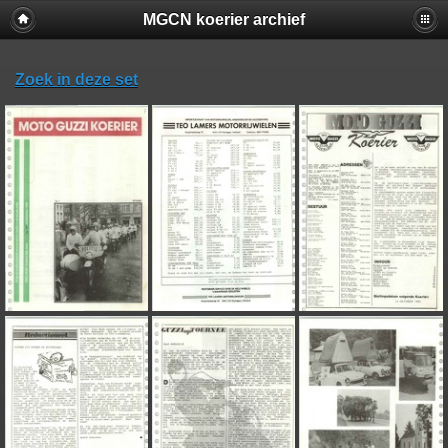
MGCN koerier archief
Zoek in deze set