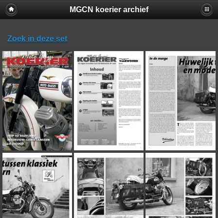
MGCN koerier archief
Zoek in deze set