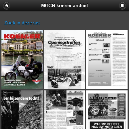
MGCN koerier archief
Zoek in deze set