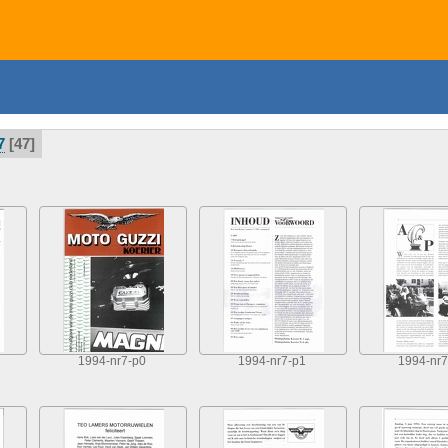
7
47
1994-nr7-p0
1994-nr7-p1
1994-nr7