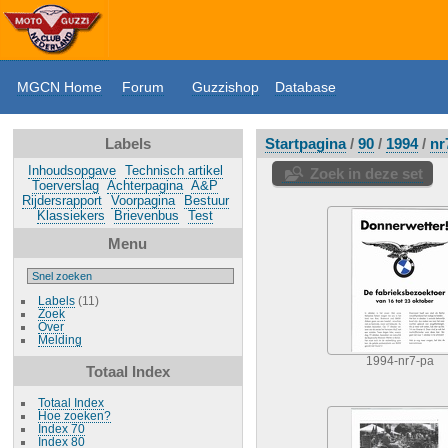
MGCN Home
Forum
Guzzishop
Database
Labels
Startpagina
/
90
/
1994
/
nr
Inhoudsopgave
Technisch artikel
Zoek in deze set
Toerverslag
Achterpagina
A&P
Rijdersrapport
Voorpagina
Bestuur
Klassiekers
Brievenbus
Test
Menu
Labels
(11)
Zoek
Over
Melding
1994-nr7-pa
Totaal Index
Totaal Index
Hoe zoeken?
Index 70
Index 80