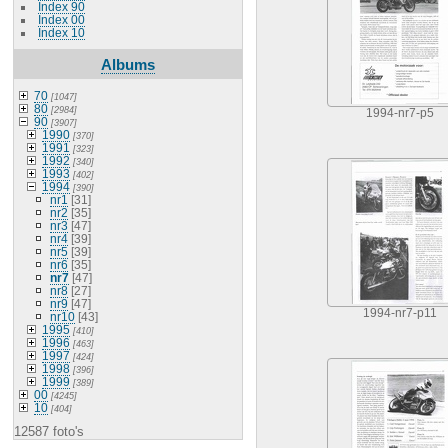
Index 90
Index 00
Index 10
Albums
70
[1047]
80
[2984]
1994-nr7-p5
90
[3907]
1990
[370]
1991
[323]
1992
[340]
1993
[402]
1994
[390]
nr1
[31]
nr2
[35]
nr3
[47]
nr4
[39]
nr5
[39]
nr6
[35]
nr7
[47]
nr8
[27]
nr9
[47]
1994-nr7-p11
nr10
[43]
1995
[410]
1996
[463]
1997
[424]
1998
[396]
1999
[389]
00
[4245]
10
[404]
12587 foto's