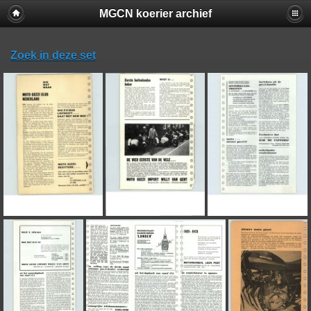
MGCN koerier archief
Zoek in deze set