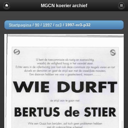
MGCN koerier archief
Startpagina
/
90
/
1997
/
nr3
/
1997-nr3-p32