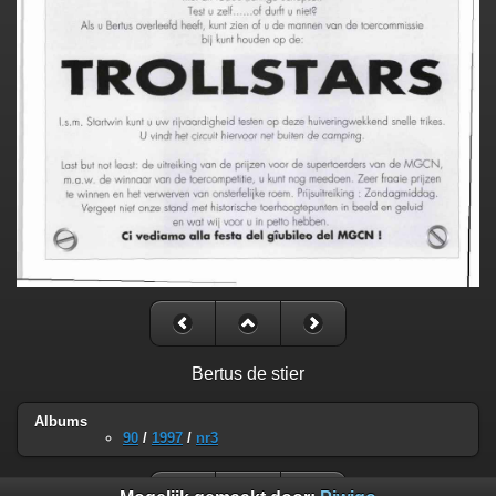
Bertus de stier
Albums
90
/
1997
/
nr3