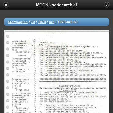
MGCN koerier archief
Startpagina
/
70
/
1979
/
nr2
/
1979-nr2-p1