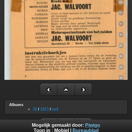
Albums
70
/
1973
/
nr4
Mogelijk gemaakt door:
Piwigo
Toon in :
Mobiel
|
Bureaublad