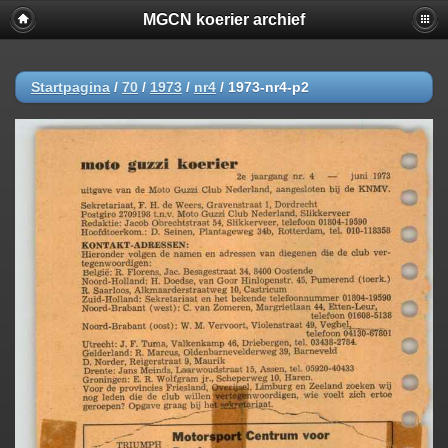
MGCN koerier archief
Startpagina
/
70
/
1973
/
nr4
/
1973-nr4-p2