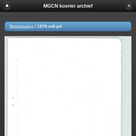
MGCN koerier archief
Startpagina
/
1979-nr8-p4