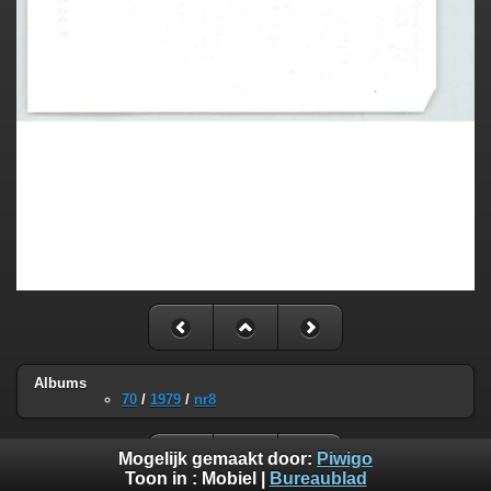
Albums
70
/
1979
/
nr8
Mogelijk gemaakt door:
Piwigo
Toon in :
Mobiel
|
Bureaublad