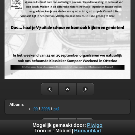
Albums
00
/
2005
/
nr4
Mogelijk gemaakt door:
Piwigo
Toon in :
Mobiel
|
Bureaublad