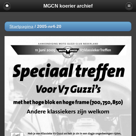
MGCN koerier archief
Startpagina
/
2005-nr4-20