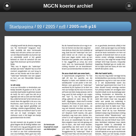
MGCN koerier archief
Startpagina
/
00
/
2005
/
nr8
/
2005-nr8-p16