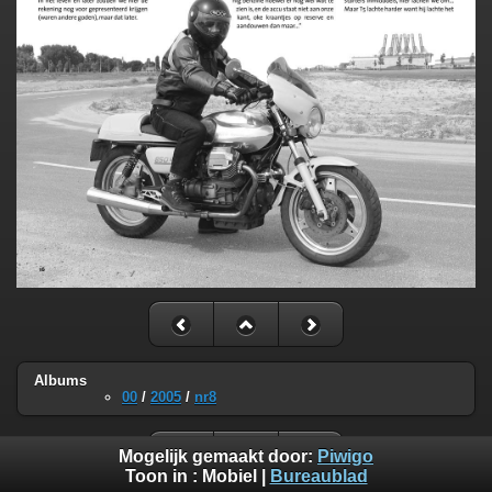
Albums
00
/
2005
/
nr8
Mogelijk gemaakt door:
Piwigo
Toon in :
Mobiel
|
Bureaublad