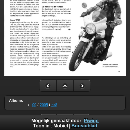
Albums
00
/
2005
/
nr8
Mogelijk gemaakt door:
Piwigo
Toon in :
Mobiel
|
Bureaublad