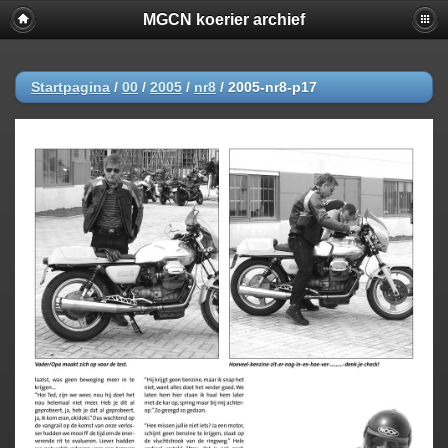
MGCN koerier archief
Startpagina
/
00
/
2005
/
nr8
/
2005-nr8-p17