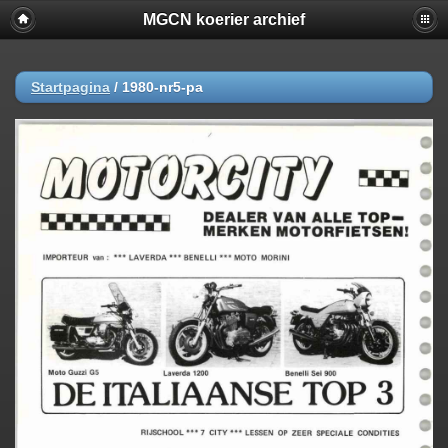
MGCN koerier archief
Startpagina
/
1980-nr5-pa