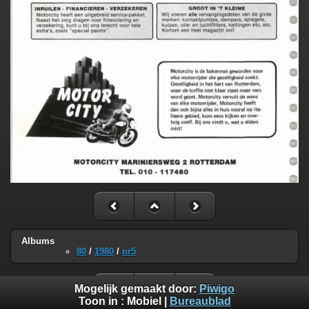
Albums
80
/
1980
/
nr5
Mogelijk gemaakt door:
Piwigo
Toon in :
Mobiel
|
Bureaublad