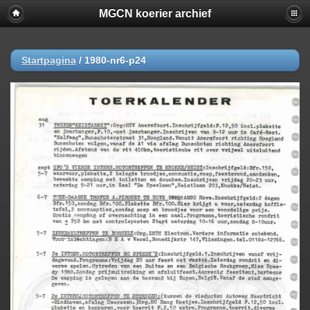
MGCN koerier archief
Startpagina
/
1980-nr6-p24