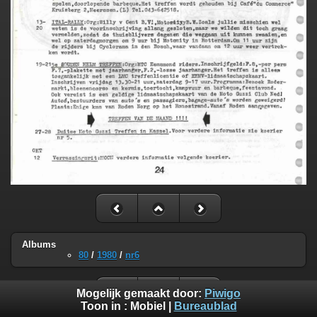
Albums
80
/
1980
/
nr6
Mogelijk gemaakt door:
Piwigo
Toon in :
Mobiel
|
Bureaublad