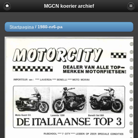
MGCN koerier archief
Startpagina
/
1980-nr6-pa