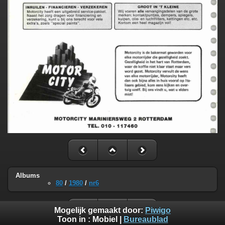
Albums
80
/
1980
/
nr6
Mogelijk gemaakt door:
Piwigo
Toon in :
Mobiel
|
Bureaublad