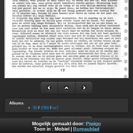
Albums
80
/
1980
/
nr7
Mogelijk gemaakt door:
Piwigo
Toon in :
Mobiel
|
Bureaublad