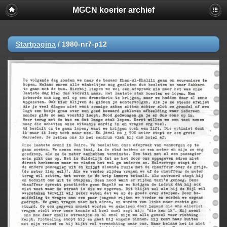
MGCN koerier archief
Startpagina
/
1980-nr7-p12