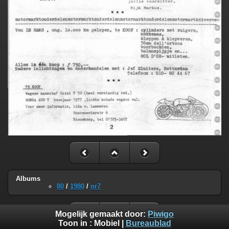
Albums
80
/
1980
/
nr7
Mogelijk gemaakt door:
Piwigo
Toon in :
Mobiel
|
Bureaublad