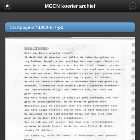
MGCN koerier archief
Startpagina
/
1980-nr7-p2