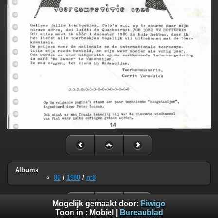
Albums
80
/
1980
/
nr8
Mogelijk gemaakt door:
Piwigo
Toon in :
Mobiel
|
Bureaublad