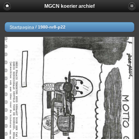
MGCN koerier archief
Startpagina
/
1980-nr8-p22