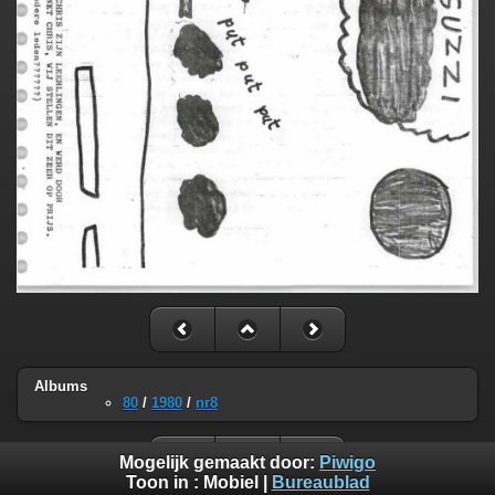
Albums
80
/
1980
/
nr8
Mogelijk gemaakt door:
Piwigo
Toon in :
Mobiel
|
Bureaublad