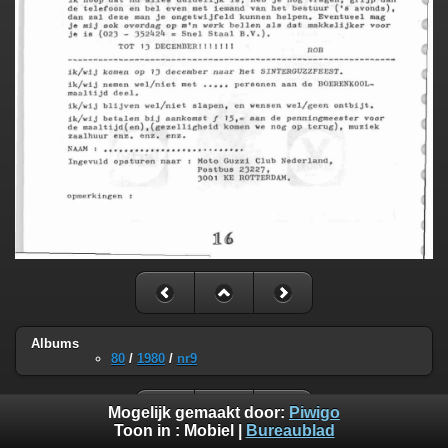
Albums
80
/
1980
/
nr9
Mogelijk gemaakt door:
Piwigo
Toon in :
Mobiel
|
Bureaublad