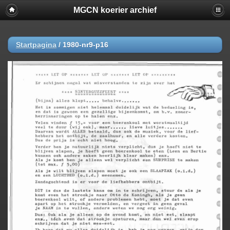
MGCN koerier archief
Startpagina
/
1980-nr9-p16