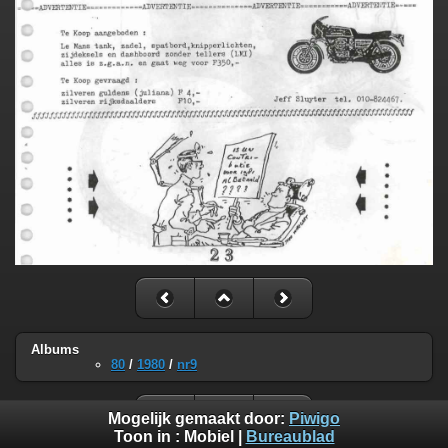
Albums
80
/
1980
/
nr9
Mogelijk gemaakt door:
Piwigo
Toon in :
Mobiel
|
Bureaublad