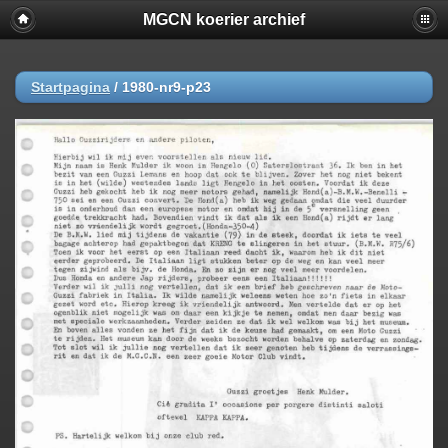
MGCN koerier archief
Startpagina
/
1980-nr9-p23