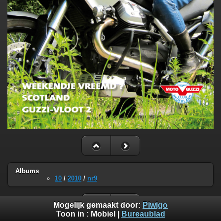
Albums
10
/
2010
/
nr9
Mogelijk gemaakt door:
Piwigo
Toon in :
Mobiel
|
Bureaublad