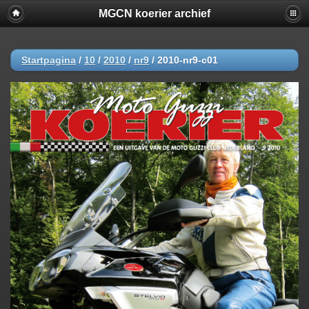
MGCN koerier archief
Startpagina
/
10
/
2010
/
nr9
/
2010-nr9-c01