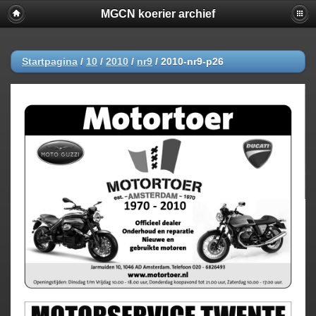
MGCN koerier archief
Startpagina
/
10
/
2010
/
nr9
/
2010-nr9-p26