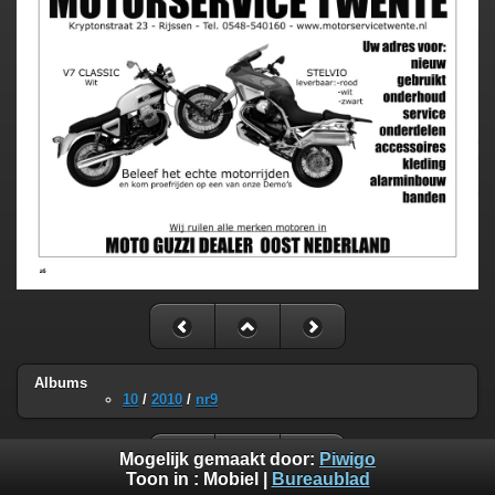
Albums
10
/
2010
/
nr9
Mogelijk gemaakt door:
Piwigo
Toon in :
Mobiel
|
Bureaublad