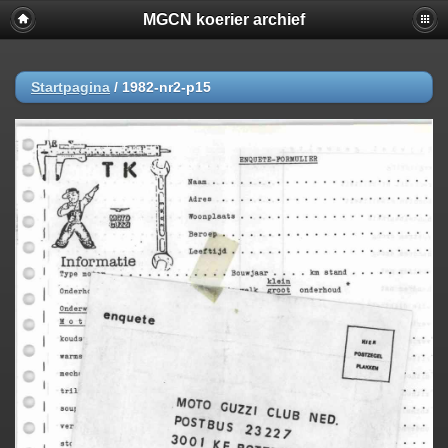
MGCN koerier archief
Startpagina
/
1982-nr2-p15