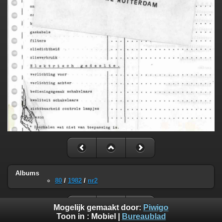
Albums
80
/
1982
/
nr2
Mogelijk gemaakt door:
Piwigo
Toon in :
Mobiel
|
Bureaublad