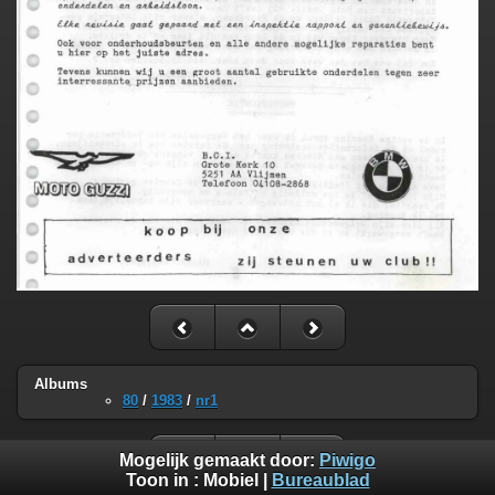
Albums
80
/
1983
/
nr1
Mogelijk gemaakt door:
Piwigo
Toon in :
Mobiel
|
Bureaublad