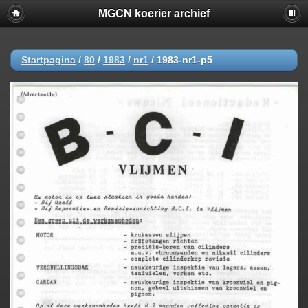
MGCN koerier archief
Startpagina
/
80
/
1983
/
nr1
/
1983-nr1-p5