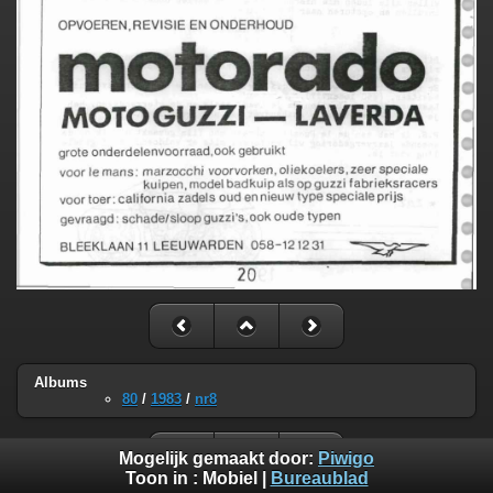
Albums
80
/
1983
/
nr8
Mogelijk gemaakt door:
Piwigo
Toon in :
Mobiel
|
Bureaublad