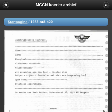
MGCN koerier archief
Startpagina
/
1983-nr8-p20