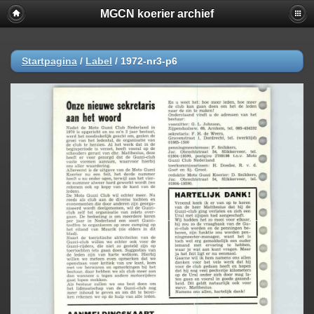
MGCN koerier archief
Startpagina
/
Label
/
1972-nr3-p6