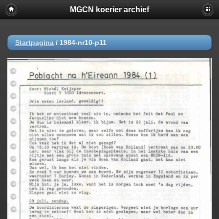
MGCN koerier archief
Startpagina
/
1984-nr10-p11